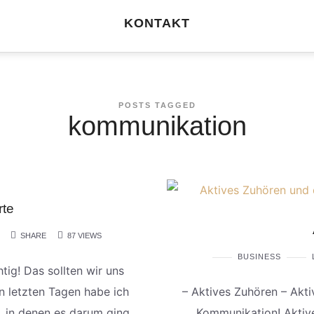
KONTAKT
POSTS TAGGED
kommunikation
rte
SHARE
87 VIEWS
BUSINESS
ig! Das sollten wir uns
n letzten Tagen habe ich
– Aktives Zuhören – Akti
, in denen es darum ging,
Kommunikation! Aktive